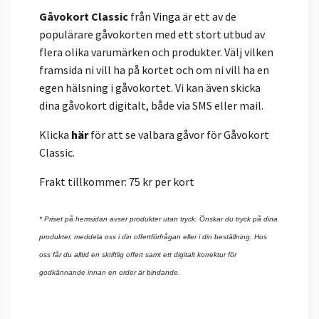
Gåvokort Classic
från
Vinga
är ett av de
populärare gåvokorten med ett stort utbud av
flera olika varumärken och produkter. Välj vilken
framsida ni vill ha på kortet och om ni vill ha en
egen hälsning i gåvokortet. Vi kan även skicka
dina gåvokort digitalt, både via SMS eller mail.
Klicka
här
för att se valbara gåvor för Gåvokort
Classic.
Frakt tillkommer: 75 kr per kort
* Priset på hemsidan avser produkter utan tryck. Önskar du tryck på dina
produkter, meddela oss i din offertförfrågan eller i din beställning. Hos
oss får du alltid en skriftlig offert samt ett digitalt korrektur för
godkännande innan en order är bindande.