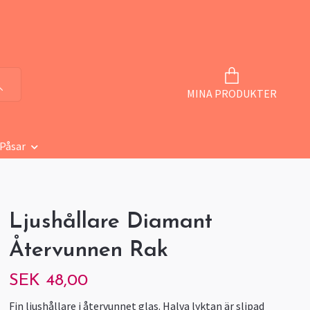
MINA PRODUKTER
 Påsar
Ljushållare Diamant
Återvunnen Rak
SEK 48,00
Fin ljushållare i återvunnet glas. Halva lyktan är slipad