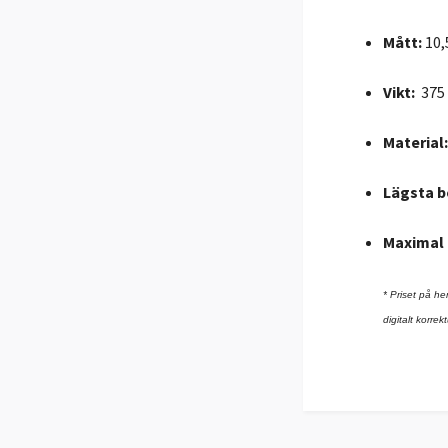
Mått:
10,
Vikt:
375
Material:
Lägsta b
Maximal 
* Priset på he
digitalt korr