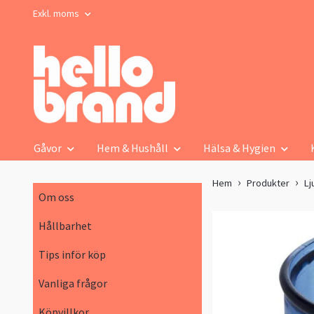
Exkl. moms
Gåvor
Hem & Hushåll
Hälsa & Hygien
Hem
Produkter
Lj
Om oss
Hållbarhet
Tips inför köp
Vanliga frågor
Köpvillkor