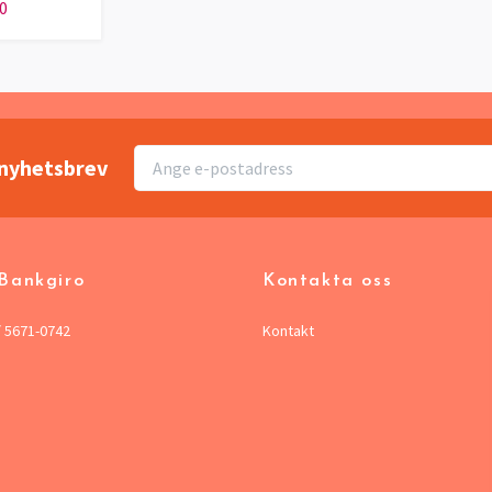
0
r nyhetsbrev
 Bankgiro
Kontakta oss
/ 5671-0742
Kontakt