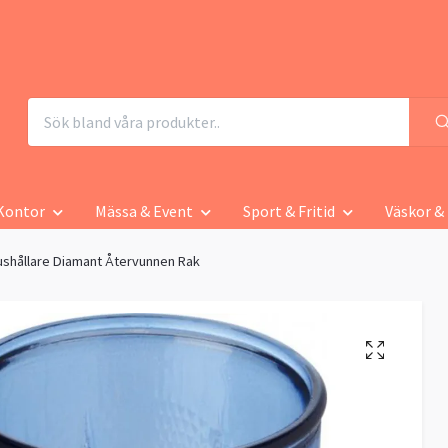
Kontor
Mässa & Event
Sport & Fritid
Väskor &
ushållare Diamant Återvunnen Rak