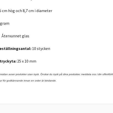
5 cm hög och 8,7 cm i diameter
 gram
Återvunnet glas
eställningsantal:
10 stycken
tryckyta:
25 x 10 mm
msidan avser produkter utan tryck. Önskar du tryck på dina produkter, meddela oss i din offertförfråga
ektur för godkännande innan en order är bindande.