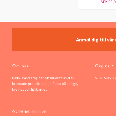
SEK 99,0
Anmäl dig till vå
Om oss
Org.nr /
Hello Brand erbjuder ett kurerat urval av
559315-9667 
brandade produkter med fokus på design,
kvalitet och hållbarhet.
© 2026 Hello Brand AB