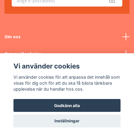
Om oss
Org.nr / Bankgiro
Vi använder cookies
Kontakta oss
Vi använder cookies för att anpassa det innehåll som
visas för dig och för att du ska få bästa tänkbara
Sociala medier
upplevelse när du handlar hos oss.
Godkänn alla
© 2026 Hello Brand AB
Inställningar