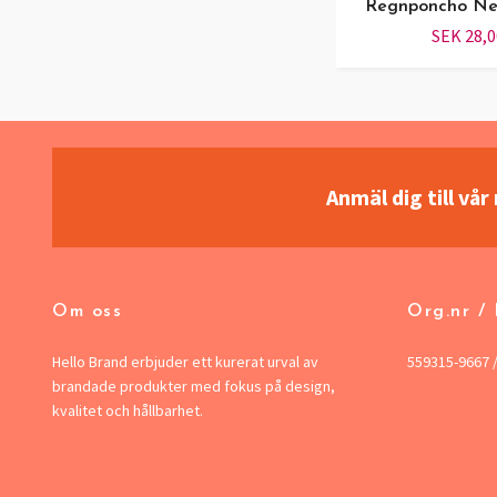
Regnponcho Ne
SEK 28,0
Anmäl dig till vå
Om oss
Org.nr /
Hello Brand erbjuder ett kurerat urval av
559315-9667 
brandade produkter med fokus på design,
kvalitet och hållbarhet.