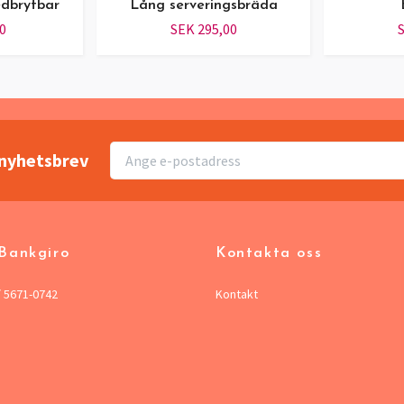
dbrytbar
Lång serveringsbräda
0
SEK 295,00
S
r nyhetsbrev
 Bankgiro
Kontakta oss
/ 5671-0742
Kontakt