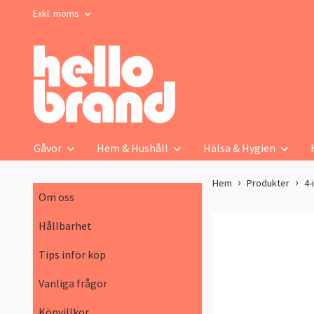
Exkl. moms
Gåvor
Hem & Hushåll
Hälsa & Hygien
Hem
Produkter
4-
Om oss
Hållbarhet
Tips inför köp
Vanliga frågor
Köpvillkor