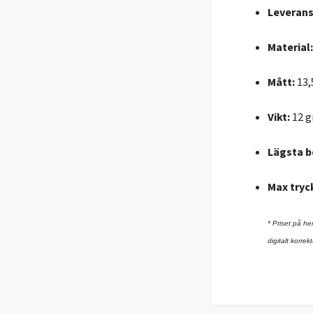
Leverans
Material
Mått:
13,
Vikt:
12 
Lägsta b
Max tryc
* Priset på he
digitalt korr