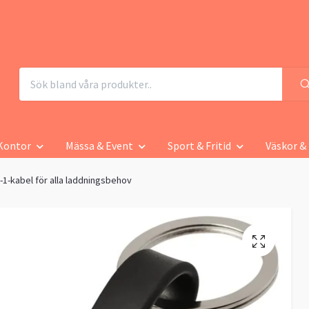
Kontor
Mässa & Event
Sport & Fritid
Väskor &
i-1-kabel för alla laddningsbehov