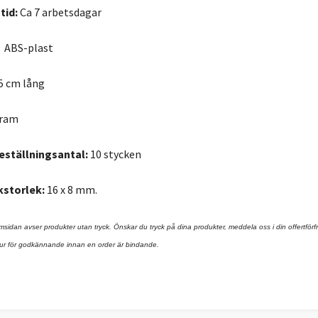
tid:
Ca 7 arbetsdagar
:
ABS-plast
5 cm lång
gram
eställningsantal:
10 stycken
kstorlek:
16 x 8 mm.
msidan avser produkter utan tryck. Önskar du tryck på dina produkter, meddela oss i din offertförfråga
ektur för godkännande innan en order är bindande.